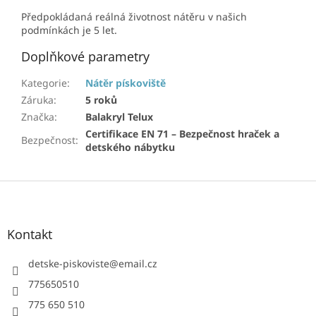
Předpokládaná reálná životnost nátěru v našich
podmínkách je 5 let.
Doplňkové parametry
Kategorie
:
Nátěr pískoviště
Záruka
:
5 roků
Značka
:
Balakryl Telux
Certifikace EN 71 – Bezpečnost hraček a
Bezpečnost
:
detského nábytku
Z
á
p
a
Kontakt
t
í
detske-piskoviste
@
email.cz
775650510
775 650 510