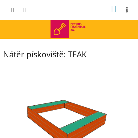
Přejít
NÁKUP
na
obsah
KOŠÍK
Nátěr pískoviště: TEAK