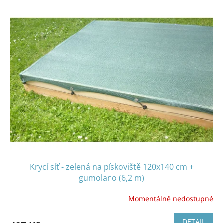
Krycí síť - zelená na pískoviště 120x140 cm +
gumolano (6,2 m)
Momentálně nedostupné
DETAIL