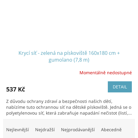
Krycí síť - zelená na pískoviště 160x180 cm +
gumolano (7,8 m)
Momentálně nedostupné
DETAIL
537 Kč
Z důvodu ochrany zdraví a bezpečnosti našich dětí,
nabízíme tuto ochrannou síť na dětské pískoviště. Jedná se o
polyetylenovou síť, která zabraňuje napadání nečistot (listí,...
Ř
a
Nejlevnější
Nejdražší
Nejprodávanější
Abecedně
z