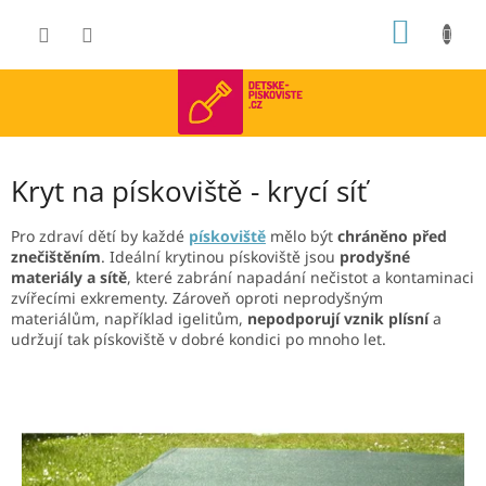
Přejít
NÁKUP
na
obsah
KOŠÍK
Kryt na pískoviště - krycí síť
Pro zdraví dětí by každé
pískoviště
mělo být
chráněno před
znečištěním
. Ideální krytinou pískoviště jsou
prodyšné
materiály a sítě
, které zabrání napadání nečistot a kontaminaci
zvířecími exkrementy. Zároveň oproti neprodyšným
materiálům, například igelitům,
nepodporují vznik plísní
a
udržují tak pískoviště v dobré kondici po mnoho let.