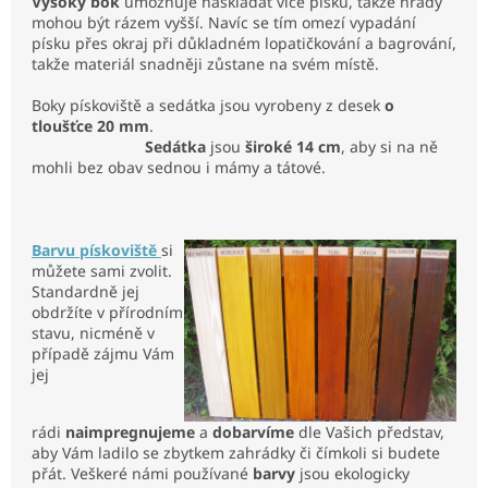
Vysoký bok
umožňuje naskládat více písku, takže hrady
mohou být rázem vyšší. Navíc se tím omezí vypadání
písku přes okraj při důkladném lopatičkování a bagrování,
takže materiál snadněji zůstane na svém místě.
Boky pískoviště a sedátka jsou vyrobeny z desek
o
tloušťce 20 mm
.
Sedátka
jsou
široké 14 cm
, aby si na ně
mohli bez obav sednou i mámy a tátové.
Barvu pískoviště
si
můžete sami zvolit.
Standardně jej
obdržíte v přírodním
stavu, nicméně v
případě zájmu Vám
jej
rádi
naimpregnujeme
a
dobarvíme
dle Vašich představ,
aby Vám ladilo se zbytkem zahrádky či čímkoli si budete
přát. Veškeré námi používané
barvy
jsou ekologicky