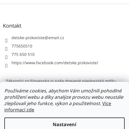
Z
á
p
a
Kontakt
t
í
detske-piskoviste
@
email.cz
775650510
775 650 510
https://www.facebook.com/detske.piskoviste/
Zákazníci zo Slovenska si naše drevené pieskoviská môžu
objednat na Detske-pieskoviska.sk
Používáme cookies, abychom Vám umožnili pohodlné
Doporučujeme: Rizikové kácení stromů
prohlížení webu a díky analýze provozu webu neustále
zlepšovali jeho funkce, výkon a použitelnost
.
Více
informací zde
Vytvořil Shoptet
Nastavení