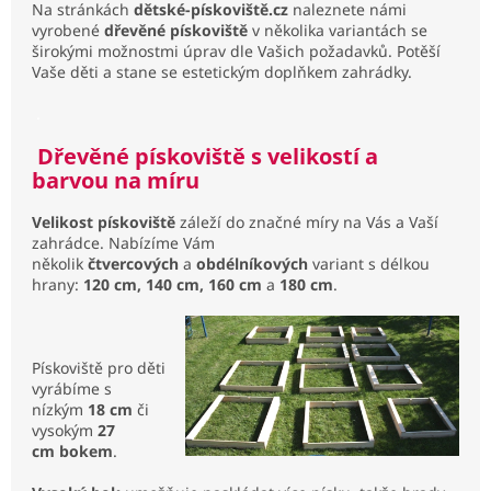
Na stránkách
dětské-pískoviště.cz
naleznete námi
vyrobené
dřevěné pískoviště
v několika variantách se
širokými možnostmi úprav dle Vašich požadavků. Potěší
Vaše děti a stane se estetickým doplňkem zahrádky.
.
Dřevěné pískoviště s velikostí a
barvou na míru
Velikost pískoviště
záleží do značné míry na Vás a Vaší
zahrádce. Nabízíme Vám
několik
čtvercových
a
obdélníkových
variant s délkou
hrany:
120 cm, 140 cm, 160 cm
a
180 cm
.
Pískoviště pro děti
vyrábíme s
nízkým
18 cm
či
vysokým
27
cm
bokem
.