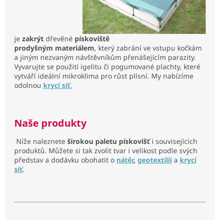
je
zakrýt
dřevěné
pískoviště
prodyšným materiálem
, který zabrání ve vstupu kočkám
a jiným nezvaným návštěvníkům přenášejícím parazity.
Vyvarujte se použití igelitu či pogumované plachty, které
vytváří ideální mikroklima pro růst plísní. My nabízíme
odolnou
krycí síť
.
Naše produkty
Níže naleznete
širokou paletu pískovišť
i souvisejících
produktů. Můžete si tak zvolit tvar i velikost podle svých
představ a dodávku obohatit o
nátěr
,
geotextilii
a
krycí
síť
.