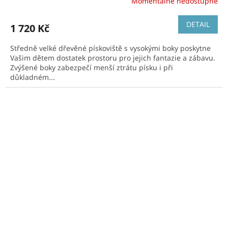
Momentálně nedostupné
DETAIL
1 720 Kč
Středně velké dřevěné pískoviště s vysokými boky poskytne
Vašim dětem dostatek prostoru pro jejich fantazie a zábavu.
Zvýšené boky zabezpečí menší ztrátu písku i při
důkladném...