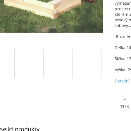
vymezen
prostoru
kterému
Vysoký b
zábavy, 
Rozměr
Délka:1
Šířka: 1
Výška: 
Detailní
TISK
sející produkty