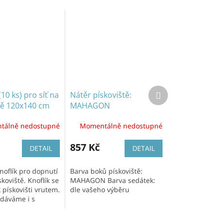
Další
(10 ks) pro síť na
Nátěr pískoviště:
produkt
tě 120x140 cm
MAHAGON
tálně nedostupné
Momentálně nedostupné
857 Kč
DETAIL
DETAIL
noflík pro dopnutí
Barva boků pískoviště:
skoviště. Knoflík se
MAHAGON Barva sedátek:
 pískovišti vrutem.
dle vašeho výběru
odáváme i s
5 x 4 mm.