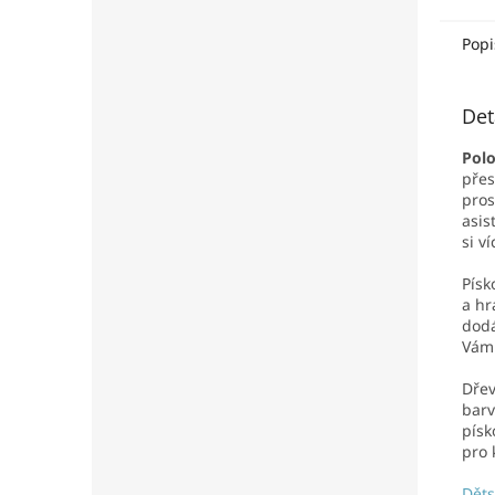
vsako
pískov
Popi
Det
Polo
přes
pros
asis
si v
Písk
a hr
dodá
Vám 
Dřev
barv
písk
pro 
Děts