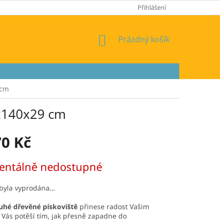
Přihlášení
NÁKUPNÍ
Prázdný košík
KOŠÍK
 cm
0x140x29 cm
70 Kč
ntálně nedostupné
 byla vyprodána…
uhé dřevěné pískoviště
přinese radost Vašim
Vás potěší tím, jak přesně zapadne do