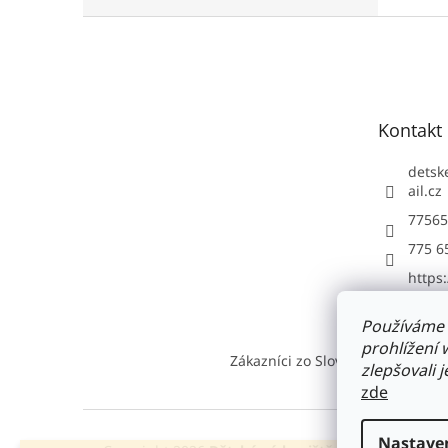
Z
á
p
a
t
Kontakt
í
detsk
ail.cz
77565
775 6
https
com/d
Používáme 
prohlížení
Zákazníci zo Slovenska si naše 
zlepšovali 
zde
Nastave