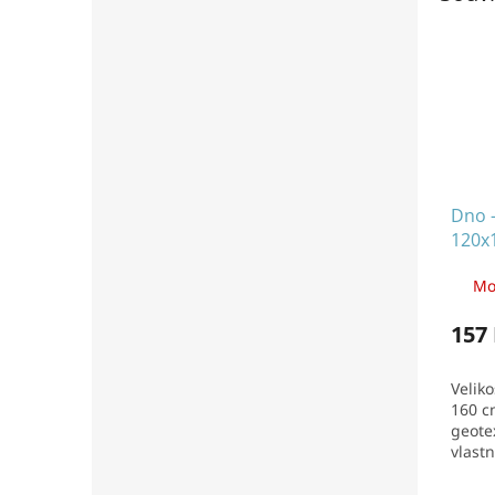
Dno -
120x
Mo
157
Veliko
160 c
geotex
vlast
podkl
Umožň