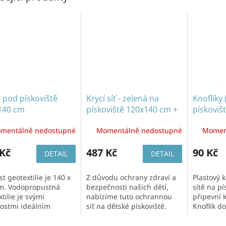
 pod pískoviště
Krycí síť - zelená na
Knoflíky 
140 cm
pískoviště 120x140 cm +
pískoviš
gumolano (6,2 m)
mentálně nedostupné
Momentálně nedostupné
Momen
 Kč
487 Kč
90 Kč
DETAIL
DETAIL
st geotextilie je 140 x
Z důvodu ochrany zdraví a
Plastový k
m. Vodopropustná
bezpečnosti našich dětí,
sítě na pí
tilie je svými
nabízíme tuto ochrannou
připevní k
nostmi ideálním
síť na dětské pískoviště.
Knoflík d
adem pro pískoviště.
Jedná se o polyetylenovou
vrutem 3
uje vodě rychle
síť, která zabraňuje