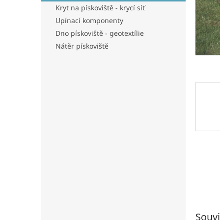
n
Kryt na pískoviště - krycí síť
e
Upínací komponenty
l
Dno pískoviště - geotextílie
Nátěr pískoviště
Souvi