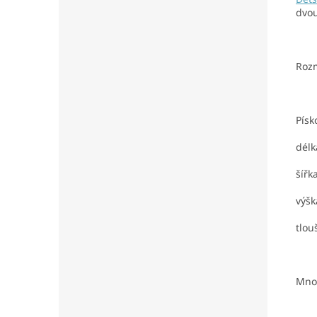
dvou
Roz
P
dé
š
vý
tlou
Množ