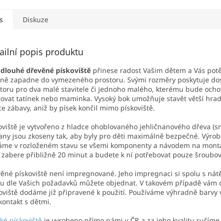
vání do země, takže
napadání nečistot (listí,...
iště...
s
Diskuze
ailní popis produktu
dlouhé dřevěné pískoviště
přinese radost Vašim dětem a Vás potěš
ně zapadne do vymezeného prostoru. Svými rozměry poskytuje do
toru pro dva malé stavitele či jednoho malého, kterému bude ocho
tovat tatínek nebo maminka. Vysoký bok umožňuje stavět větší hrad
íce zábavy, aniž by písek končil mimo pískoviště.
oviště je vytvořeno z hladce ohoblovaného jehličnanového dřeva (s
any jsou zkoseny tak, aby byly pro děti maximálně bezpečné. Výro
me v rozloženém stavu se všemi komponenty a návodem na montá
zabere přibližně 20 minut a budete k ní potřebovat pouze šroubov
ěné pískoviště není impregnované. Jeho impregnaci si spolu s ná
u dle Vašich požadavků můžete objednat. V takovém případě vám
oviště dodáme již připravené k použití. Používáme výhradně barvy
kontakt s dětmi.
ké pískoviště
je vyrobeno přímo námi v ČR a za jeho kvalitu ručíme