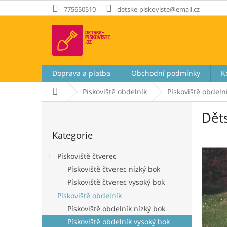
Přejít
775650510
detske-piskoviste@email.cz
na
obsah
Doprava a platba
Obchodní podmínky
K
Domů
Pískoviště obdelník
Pískoviště obdeln
P
Dět
o
Přeskočit
s
Kategorie
kategorie
t
r
Pískoviště čtverec
a
Pískoviště čtverec nízký bok
n
Pískoviště čtverec vysoký bok
n
í
Pískoviště obdelník
p
Pískoviště obdelník nízký bok
a
Pískoviště obdelník vysoký bok