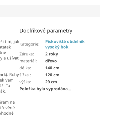
Doplňkové parametry
í tím, jak
Pískoviště obdelník
Kategorie
:
statek
vysoký bok
tně
Záruka
:
2 roky
y a užívat
materiál
:
dřevo
délka
:
140 cm
mrk). Rohy
šířka
:
120 cm
bek Vám
výška
:
29 cm
ž. Ta
Položka byla vyprodána…
ák.
těrem na
 dřevěné
 vhodné