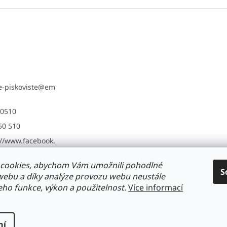
e-piskoviste
@
em
0510
50 510
://www.facebook.
etske.piskoviste/
cookies, abychom Vám umožnili pohodlné
S
 webu a díky analýze provozu webu neustále
drevené pieskoviská môžu objednat na Detske-pieskoviska.sk
Dopor
jeho funkce, výkon a použitelnost
.
Více informací
ní