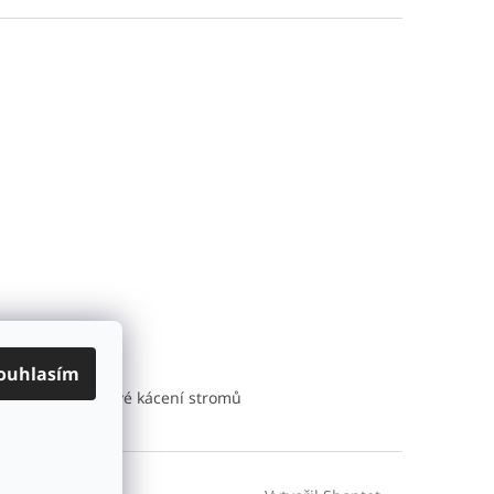
ouhlasím
učujeme: Rizikové kácení stromů