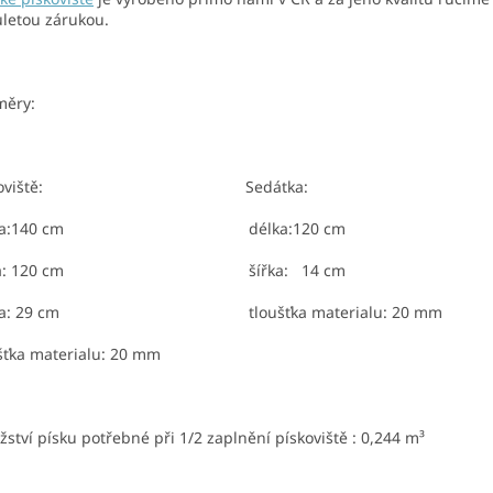
letou zárukou.
měry:
ískoviště: Sedátka:
lka:140 cm délka:120 cm
ířka: 120 cm šířka: 14 c
ška: 29 cm tloušťka materialu: 20 mm
šťka materialu: 20 mm
ství písku potřebné při 1/2 zaplnění pískoviště : 0,244 m³