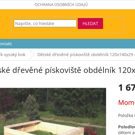
OCHRANA OSOBNÍCH ÚDAJŮ
HLEDAT
ontakt
ík vysoký bok
Dětské dřevěné pískoviště obdélník 120x140x29
ské dřevěné pískoviště obdélník 12
1 6
Měrná
Mome
cena:
Položka
Polodlo
dětem a 