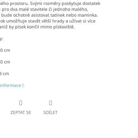
ého prostoru. Svými rozměry poskytuje dostatek
 pro dva malé stavitele či jednoho malého,
 bude ochotně asistovat tatínek nebo maminka.
ok umožňuje stavět větší hrady a užívat si více
aniž by písek končil mimo pískoviště.
y:
40 cm
20 cm
29 cm
 informace
ZEPTAT SE
SDÍLET