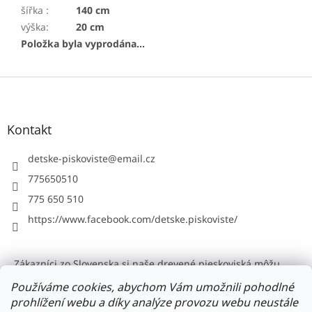
šířka
:
140 cm
výška
:
20 cm
Položka byla vyprodána…
Z
á
p
a
Kontakt
t
í
detske-piskoviste
@
email.cz
775650510
775 650 510
https://www.facebook.com/detske.piskoviste/
Zákazníci zo Slovenska si naše drevené pieskoviská môžu
objednat na Detske-pieskoviska.sk
Používáme cookies, abychom Vám umožnili pohodlné
Doporučujeme: Rizikové kácení stromů
prohlížení webu a díky analýze provozu webu neustále