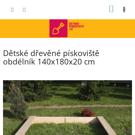
Přejít
NÁKUP
na
obsah
KOŠÍK
Dětské dřevěné pískoviště
obdélník 140x180x20 cm