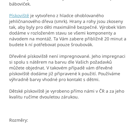
báboviček.
Pískoviště
je vytvořeno z hladce ohoblovaného
jehličnanového dřeva (smrk). Hrany a rohy jsou zkoseny
tak, aby byly pro děti maximálně bezpečné. Výrobek Vám
dodáme v rozloženém stavu se všemi komponenty a
návodem na montáž. Ta Vám zabere přibližně 20 minut a
budete k ní potřebovat pouze šroubovák.
Dřevěné pískoviště není impregnované. Jeho impregnaci
si spolu s nátěrem na barvu dle Vašich požadavků
můžete objednat. V takovém případě vám dřevěné
pískoviště dodáme již připravené k použití. Používáme
výhradně barvy vhodné pro kontakt s dětmi.
Dětské pískoviště je vyrobeno přímo námi v ČR a za jeho
kvalitu ručíme dvouletou zárukou.
Rozměry: