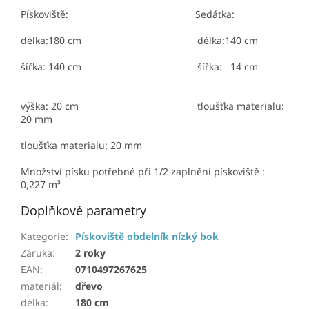
Pískoviště: Sedátka:
délka:180 cm délka:140 cm
šířka: 140 cm šířka: 14 cm
výška: 20 cm tloušťka materialu:
20 mm
tloušťka materialu: 20 mm
Množství písku potřebné při 1/2 zaplnění pískoviště :
0,227 m³
Doplňkové parametry
Kategorie
:
Pískoviště obdelník nízký bok
Záruka
:
2 roky
EAN
:
0710497267625
materiál
:
dřevo
délka
:
180 cm