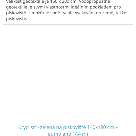
Velikost geotextilie je 160 x 200 cm. Vodopropustná
geotextilie je svými vlastnostmi ideálním podkladem pro
pískoviště. Umožňuje vodě rychle vsakování do země, takže
pískoviště...
Krycí síť - zelená na pískoviště 140x180 cm +
gumolano (7,4 m)