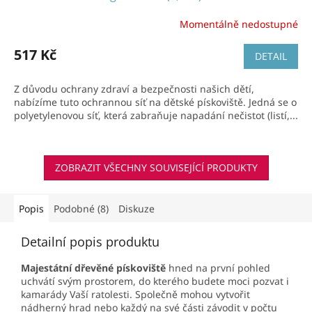
Momentálně nedostupné
517 Kč
DETAIL
Z důvodu ochrany zdraví a bezpečnosti našich dětí,
nabízíme tuto ochrannou síť na dětské pískoviště. Jedná se o
polyetylenovou síť, která zabraňuje napadání nečistot (listí,...
ZOBRAZIT VŠECHNY SOUVISEJÍCÍ PRODUKTY
Popis
Podobné (8)
Diskuze
Detailní popis produktu
Majestátní dřevěné pískoviště
hned na první pohled
uchvátí svým prostorem, do kterého budete moci pozvat i
kamarády Vaší ratolesti. Společně mohou vytvořit
nádherný hrad nebo každý na své části závodit v počtu