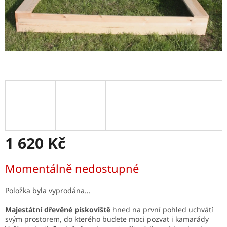
1 620 Kč
Měrná
Momentálně nedostupné
cena:
Položka byla vyprodána…
Majestátní dřevěné pískoviště
hned na první pohled uchvátí
svým prostorem, do kterého budete moci pozvat i kamarády