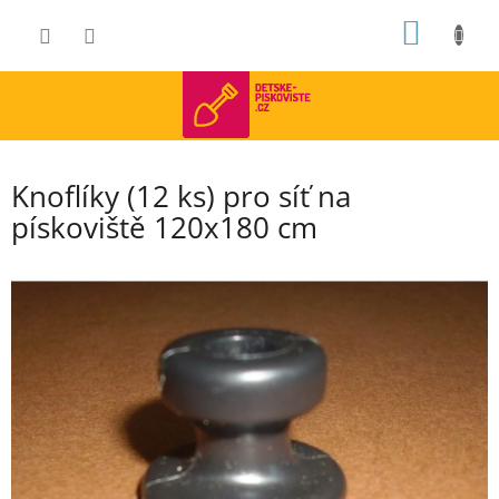
Přejít
NÁKUP
na
obsah
KOŠÍK
Knoflíky (12 ks) pro síť na
pískoviště 120x180 cm