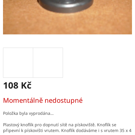
108 Kč
Měrná
Momentálně nedostupné
cena:
Položka byla vyprodána…
Plastový knoflík pro dopnutí sítě na pískoviště. Knoflík se
připevní k pískovišti vrutem. Knoflík dodáváme i s vrutem 35 x 4