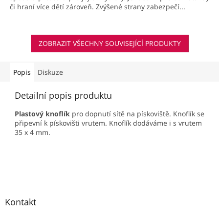
či hraní více dětí zároveň. Zvýšené strany zabezpečí...
ZOBRAZIT VŠECHNY SOUVISEJÍCÍ PRODUKTY
Popis
Diskuze
Detailní popis produktu
Plastový knoflík
pro dopnutí sítě na pískoviště. Knoflík se
připevní k pískovišti vrutem. Knoflík dodáváme i s vrutem
35 x 4 mm.
Z
á
p
a
Kontakt
t